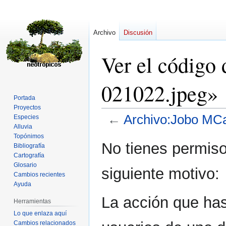
Archivo
Discusión
Ver el código
021022.jpeg»
Portada
Proyectos
←
Archivo:Jobo MCa
Especies
Alluvia
Topónimos
Ir
Ir
No tienes permiso
Bibliografía
a
a
Cartografía
la
la
Glosario
siguiente motivo:
navegación
búsqueda
Cambios recientes
Ayuda
La acción que has 
Herramientas
Lo que enlaza aquí
Cambios relacionados