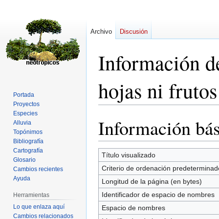
Archivo
Discusión
Información d
hojas ni frut
Portada
Proyectos
Especies
Información bás
Ir
Ir
Alluvia
a
a
Topónimos
Bibliografía
la
la
Cartografía
navegación
búsqueda
Título visualizado
Glosario
Criterio de ordenación predeterminad
Cambios recientes
Ayuda
Longitud de la página (en bytes)
Identificador de espacio de nombres
Herramientas
Lo que enlaza aquí
Espacio de nombres
Cambios relacionados