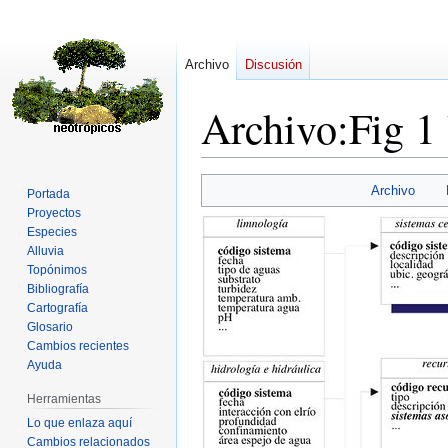
Archivo
Discusión
Archivo
:
Fig 1
Ir
Ir
Archivo
Portada
a
a
Proyectos
la
la
Especies
navegación
búsqueda
Alluvia
Topónimos
Bibliografía
Cartografía
Glosario
Cambios recientes
Ayuda
Herramientas
Lo que enlaza aquí
Cambios relacionados