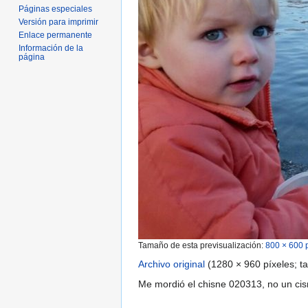
Páginas especiales
Versión para imprimir
Enlace permanente
Información de la
página
Tamaño de esta previsualización:
800 × 600 
Archivo original
‎
(1280 × 960 píxeles; t
Me mordió el chisne 020313, no un cisn