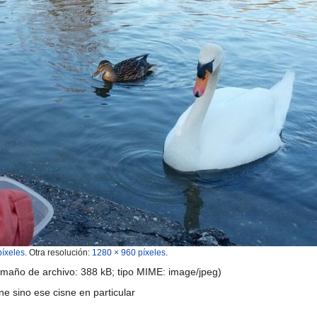
píxeles
.
Otra resolución:
1280 × 960 píxeles
.
amaño de archivo: 388 kB; tipo MIME:
image/jpeg
)
e sino ese cisne en particular