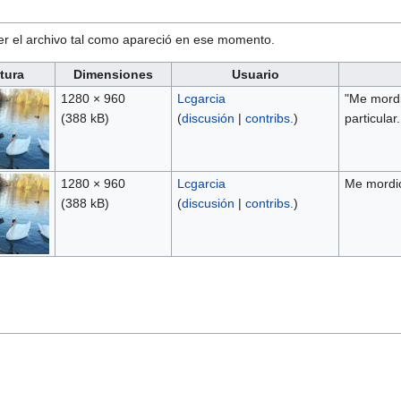
ver el archivo tal como apareció en ese momento.
tura
Dimensiones
Usuario
1280 × 960
Lcgarcia
"Me mordi
(388 kB)
(
discusión
|
contribs.
)
particular.
1280 × 960
Lcgarcia
Me mordió
(388 kB)
(
discusión
|
contribs.
)