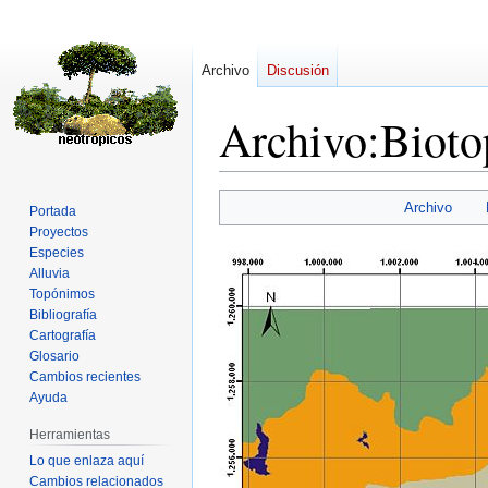
Archivo
Discusión
Archivo
:
Bioto
Ir
Ir
Archivo
Portada
a
a
Proyectos
la
la
Especies
navegación
búsqueda
Alluvia
Topónimos
Bibliografía
Cartografía
Glosario
Cambios recientes
Ayuda
Herramientas
Lo que enlaza aquí
Cambios relacionados