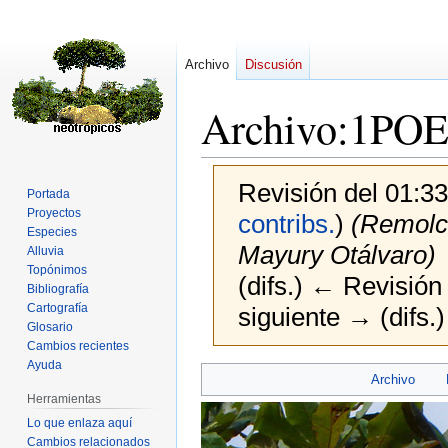
Archivo
Discusión
Archivo
:
1POE
Revisión del 01:3
Portada
Proyectos
contribs.
)
(Remolca
Especies
Mayury Otálvaro)
Alluvia
Topónimos
(difs.) ← Revisión 
Bibliografía
Cartografía
siguiente → (difs.)
Glosario
Cambios recientes
Ayuda
Ir
Ir
Archivo
a
a
Herramientas
la
la
Lo que enlaza aquí
navegación
búsqueda
Cambios relacionados