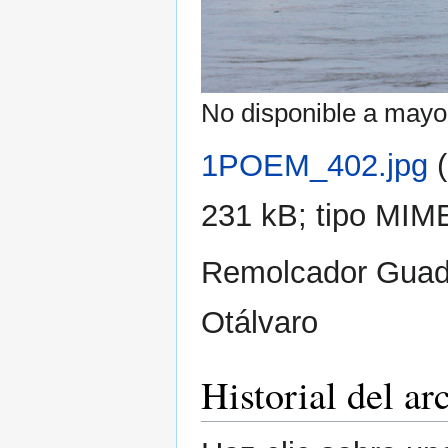
No disponible a mayor
1POEM_402.jpg
‎
231 kB; tipo MIM
Remolcador Guada
Otálvaro
Historial del ar