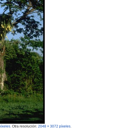
píxeles
.
Otra resolución:
2048 × 3072 píxeles
.