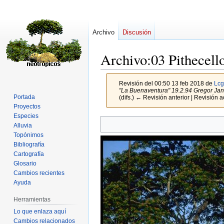
Archivo
Discusión
Archivo
:
03 Pithecel
Revisión del 00:50 13 feb 2018 de
Lcg
"La Buenaventura" 19.2.94 Gregor Ja
Portada
(difs.) ← Revisión anterior | Revisión ac
Proyectos
Especies
Ir
Ir
Alluvia
a
a
Topónimos
la
la
Bibliografía
navegación
búsqueda
Cartografía
Glosario
Cambios recientes
Ayuda
Herramientas
Lo que enlaza aquí
Cambios relacionados