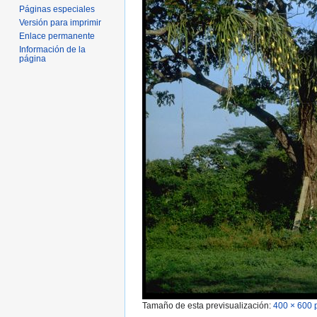
Páginas especiales
Versión para imprimir
Enlace permanente
Información de la
página
Tamaño de esta previsualización:
400 × 600 