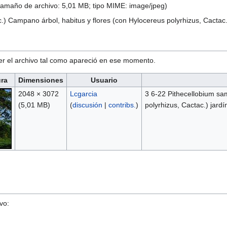
 tamaño de archivo: 5,01 MB; tipo MIME:
image/jpeg
)
) Campano árbol, habitus y flores (con Hylocereus polyrhizus, Cactac.
ver el archivo tal como apareció en ese momento.
ura
Dimensiones
Usuario
2048 × 3072
Lcgarcia
3 6-22 Pithecellobium sa
(5,01 MB)
(
discusión
|
contribs.
)
polyrhizus, Cactac.) jard
vo: