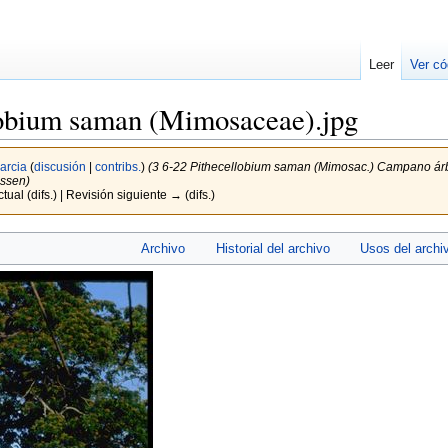
Leer
Ver có
lobium saman (Mimosaceae).jpg
arcia
(
discusión
|
contribs.
)
(3 6-22 Pithecellobium saman (Mimosac.) Campano árbol,
nssen)
tual (difs.) | Revisión siguiente → (difs.)
Archivo
Historial del archivo
Usos del archi