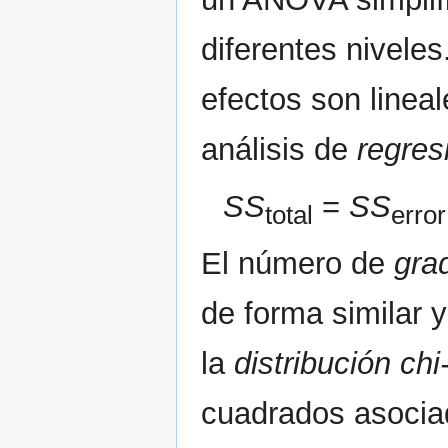
diferentes niveles
efectos son linea
análisis de
regres
SS
=
SS
total
error
El número de
gra
de forma similar 
la
distribución ch
cuadrados asocia