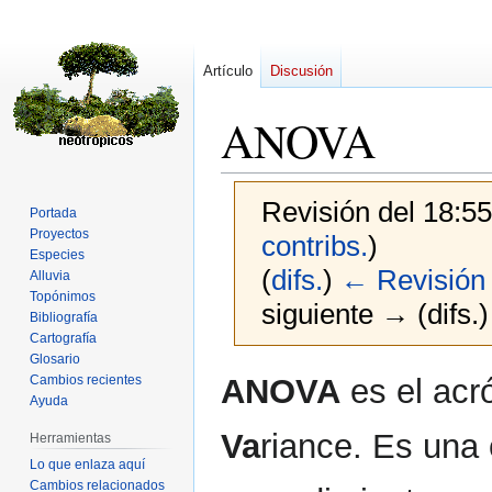
Artículo
Discusión
ANOVA
Revisión del 18:5
Portada
Proyectos
contribs.
)
Especies
(
difs.
)
← Revisión 
Alluvia
Topónimos
siguiente → (difs.)
Bibliografía
Cartografía
Glosario
Ir
Ir
ANOVA
es el acr
Cambios recientes
a
a
Ayuda
la
la
Va
riance. Es una
Herramientas
navegación
búsqueda
Lo que enlaza aquí
Cambios relacionados