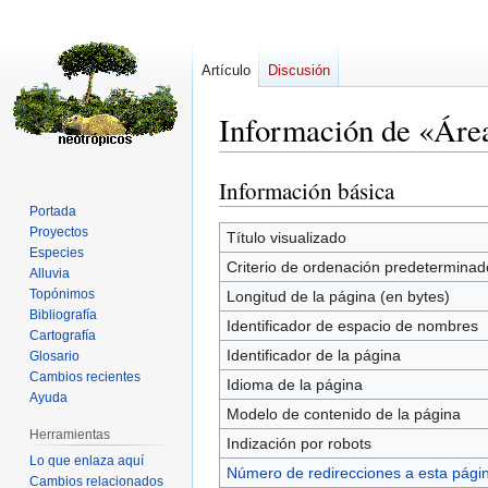
Artículo
Discusión
Información de «Área
Información básica
Ir
Ir
a
a
Portada
Proyectos
la
la
Título visualizado
Especies
navegación
búsqueda
Criterio de ordenación predeterminad
Alluvia
Topónimos
Longitud de la página (en bytes)
Bibliografía
Identificador de espacio de nombres
Cartografía
Identificador de la página
Glosario
Cambios recientes
Idioma de la página
Ayuda
Modelo de contenido de la página
Herramientas
Indización por robots
Lo que enlaza aquí
Número de redirecciones a esta pági
Cambios relacionados